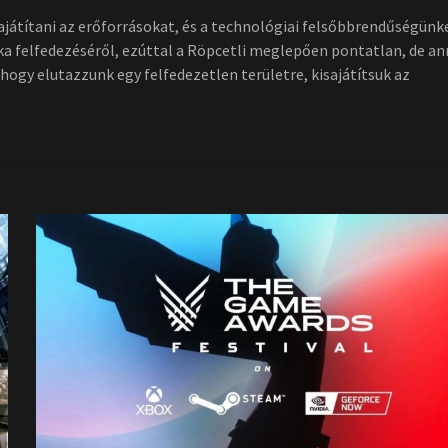
isajátítani az erőforrásokat, és a technológiai felsőbbrendűségünk
rika felfedezéséről, ezúttal a Röpcetli meglepően pontatlan, de an
 hogy elutazzunk egy felfedezetlen területre, kisajátítsuk az