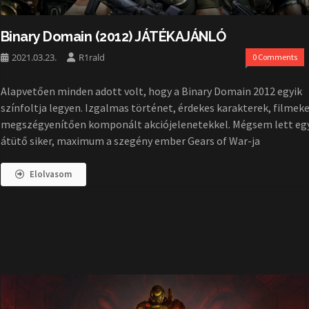
Binary Domain (2012) JÁTÉKAJÁNLÓ
2021.03.23.
R1rald
0 Comments
Alapvetően minden adott volt, hogy a Binary Domain 2012 egyik
színfoltja legyen. Izgalmas történet, érdekes karakterek, filmek
megszégyenítően komponált akciójelenetekkel. Mégsem lett eg
átütő siker, maximum a szegény ember Gears of War-ja
Elolvasom