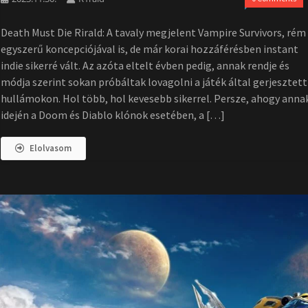
Death Must Die Rirald: A tavaly megjelent Vampire Survivors, rém
egyszerű koncepciójával is, de már korai hozzáférésben instant
indie sikerré vált. Az azóta eltelt évben pedig, annak rendje és
módja szerint sokan próbáltak lovagolni a játék által gerjesztett
hullámokon. Hol több, hol kevesebb sikerrel. Persze, ahogy anna
idején a Doom és Diablo klónok esetében, a […]
Elolvasom