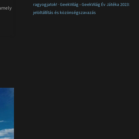
ragyogjatok! · GeekVilág
-
GeekVilág Év Játéka 2023:
 amely
jelöltállítás és közönségszavazás