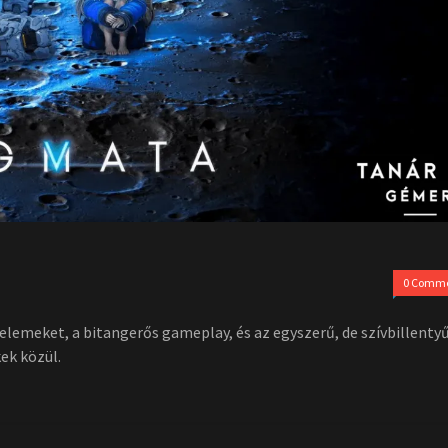
0 Comm
lemeket, a bitangerős gameplay, és az egyszerű, de szívbillentyű
ek közül.