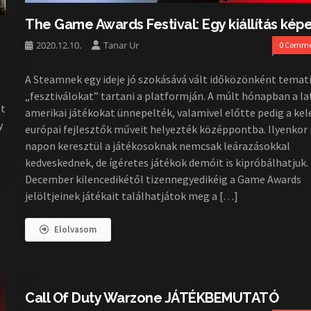
The Game Awards Festival: Egy kiállítás képe
2020.12.10.
Tanar Ur
0 Comme
A Steamnek egy ideje jó szokásává vált időközönként temat
„fesztiválokat” tartani a platformján. A múlt hónapban a la
et
amerikai játékokat ünnepelték, valamivel előtte pedig a kel
y
európai fejlesztők műveit helyezték középpontba. Ilyenkor
napon keresztül a játékosoknak nemcsak leárazásokkal
kedveskednek, de ígéretes játékok demóit is kipróbálhatjuk.
December kilencedikétől tizennegyedikéig a Game Awards
jelöltjeinek játékait találhatjátok meg a […]
Elolvasom
Call Of Duty Warzone JÁTÉKBEMUTATÓ