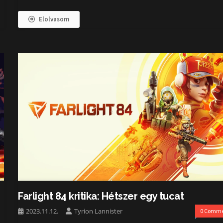
Elolvasom
Farlight 84 kritika: Hétszer egy tucat
2023.11.12.
Tyrion Lannister
0 Comme