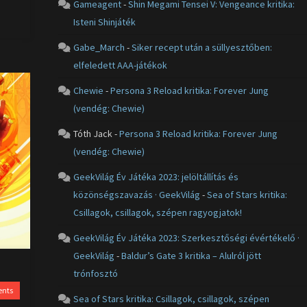
Gameagent
-
Shin Megami Tensei V: Vengeance kritika:
Isteni Shinjáték
Gabe_March
-
Siker recept után a süllyesztőben:
elfeledett AAA-játékok
Chewie
-
Persona 3 Reload kritika: Forever Jung
(vendég: Chewie)
Tóth Jack
-
Persona 3 Reload kritika: Forever Jung
(vendég: Chewie)
GeekVilág Év Játéka 2023: jelöltállítás és
közönségszavazás · GeekVilág
-
Sea of Stars kritika:
Csillagok, csillagok, szépen ragyogjatok!
GeekVilág Év Játéka 2023: Szerkesztőségi évértékelő ·
GeekVilág
-
Baldur’s Gate 3 kritika – Alulról jött
trónfosztó
nts
Sea of Stars kritika: Csillagok, csillagok, szépen