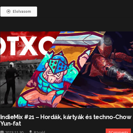
Elolvasom
IndieMix #21 – Hordák, kártyák és techno-Chow
Yun-fat
2023.11.30.
R1rald
0 Comments