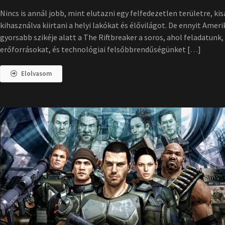
Nincs is annál jobb, mint elutazni egy felfedezetlen területre, k
kihasználva kiirtani a helyi lakókat és élővilágot. De ennyit Ame
gyorsabb szikéje alatt a The Riftbreaker a soros, ahol feladatunk,
erőforrásokat, és technológiai felsőbbrendűségünket […]
Elolvasom