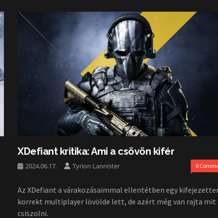
XDefiant kritika: Ami a csövön kifér
2024.06.17.
Tyrion Lannister
0 Comme
Az XDefiant a várakozásaimmal ellentétben egy kifejezette
korrekt multiplayer lövölde lett, de azért még van rajta mit
csiszolni.