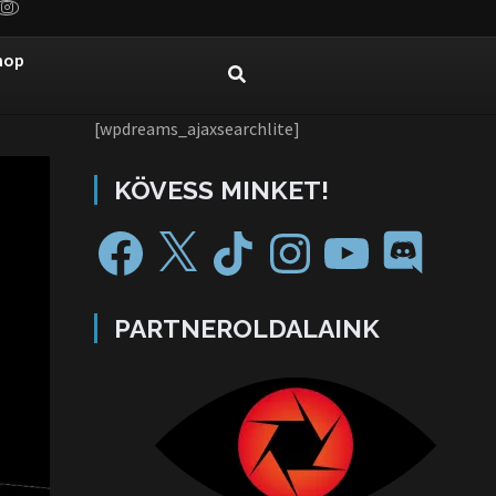
hop
[wpdreams_ajaxsearchlite]
KÖVESS MINKET!
PARTNEROLDALAINK