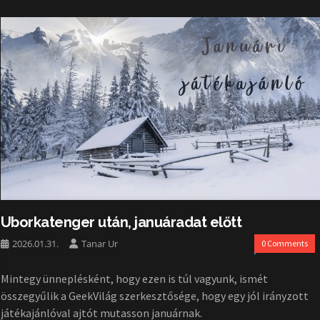
Uborkatenger után, januáradat előtt
2026.01.31.
Tanar Ur
0 Comments
Mintegy ünneplésként, hogy ezen is túl vagyunk, ismét
összegyűlik a GeekVilág szerkesztősége, hogy egy jól irányzott
játékajánlóval ajtót mutasson januárnak.