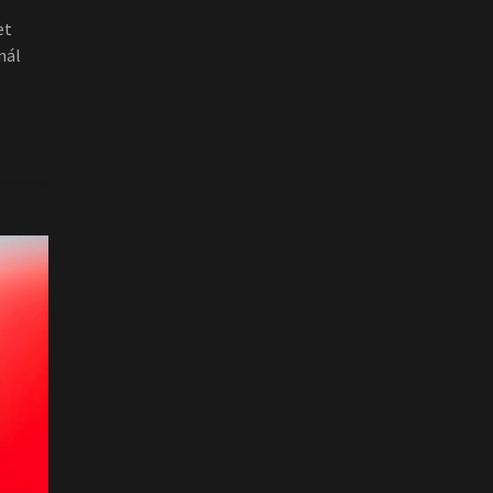
et
nál