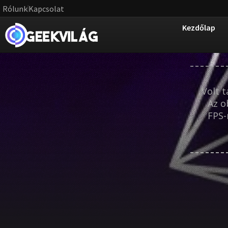
Rólunk
Kapcsolat
Kezdőlap
Volt 
Az o
FPS-