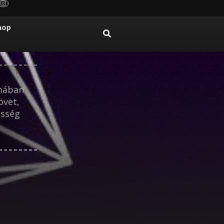
hop
mában.
övet,
esség