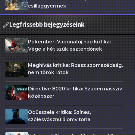
csillaggyermek
Legfrissebb bejegyzéseink
Pókember: Vadonatúj nap kritika:
Vége a hét szűk esztendőnek
Meghívás kritika: Rossz szomszédság,
nem török rátok
Directive 8020 kritika: Szupermasszív
középszer
Odüsszeia kritika: Színes,
szélesvásznú álomvitorla