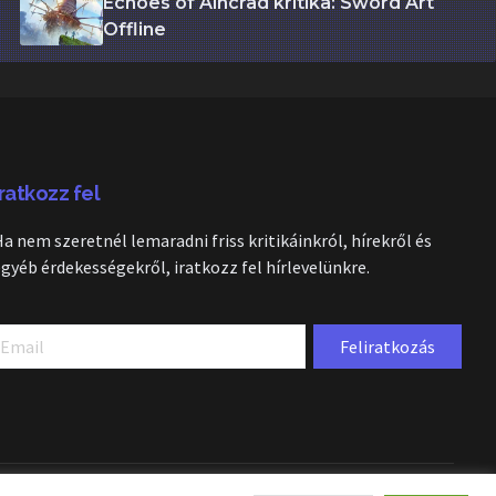
Echoes of Aincrad kritika: Sword Art
Offline
Iratkozz fel
Ha nem szeretnél lemaradni friss kritikáinkról, hírekről és
egyéb érdekességekről, iratkozz fel hírlevelünkre.
Feliratkozás