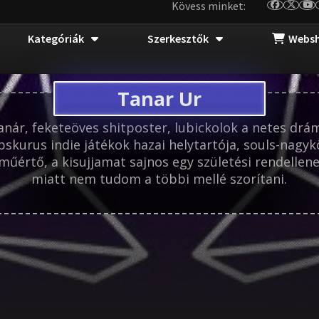
Kövess minket:
Kategóriák
Szerkesztők
Webs
Tanar Ur
tanár, feketeöves shitposter, lubickolok a netes drá
bskurus indie játékok hazai helytartója, souls-nagyk
műértő, a kisujjamat sajnos egy születési rendellen
miatt nem tudom a többi mellé szorítani.