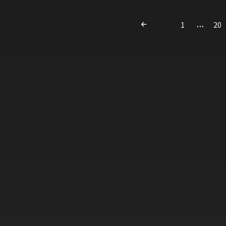
1
20
…